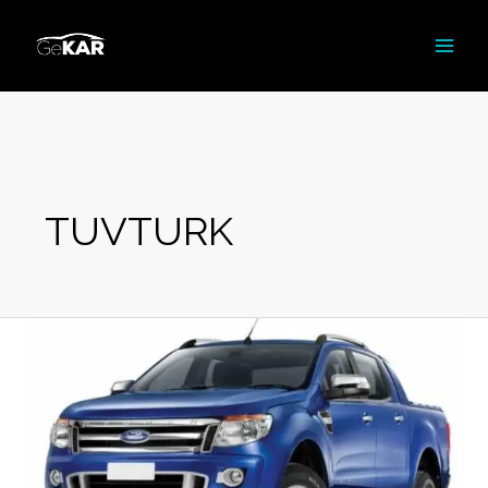
İçeriğe
atla
TUVTURK