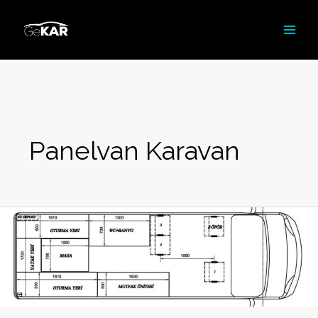
İçeriğe
atla
Panelvan Karavan