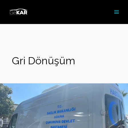
İçeriğe
atla
Gri Dönüşüm