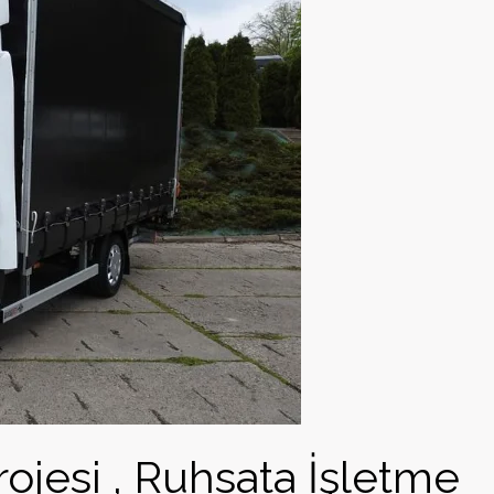
rojesi , Ruhsata İşletme