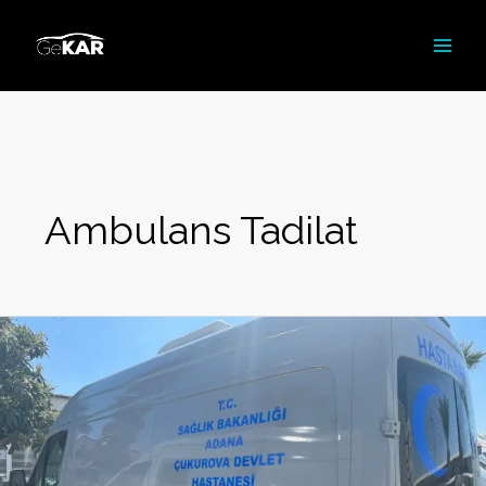
İçeriğe
atla
Ambulans Tadilat